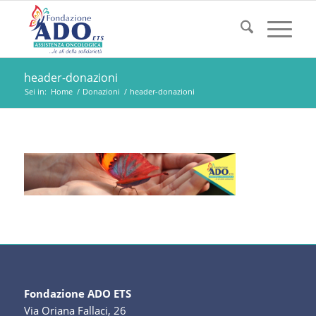
header-donazioni
Sei in:
Home
/
Donazioni
/
header-donazioni
Fondazione ADO ETS
Via Oriana Fallaci, 26