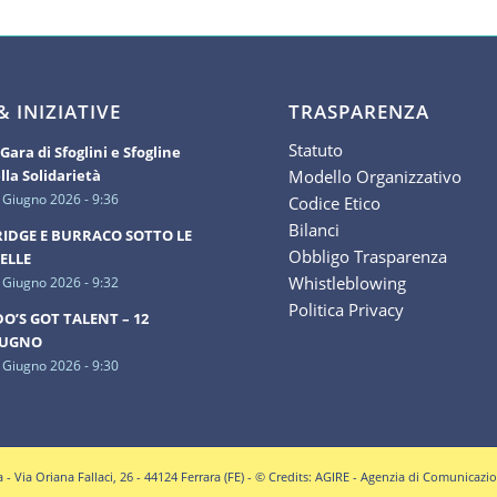
 INIZIATIVE
TRASPARENZA
Statuto
 Gara di Sfoglini e Sfogline
Modello Organizzativo
lla Solidarietà
 Giugno 2026 - 9:36
Codice Etico
Bilanci
IDGE E BURRACO SOTTO LE
Obbligo Trasparenza
ELLE
Whistleblowing
 Giugno 2026 - 9:32
Politica Privacy
O’S GOT TALENT – 12
IUGNO
 Giugno 2026 - 9:30
Via Oriana Fallaci, 26 - 44124 Ferrara (FE) - © Credits:
AGIRE
- Agenzia di Comunicazi