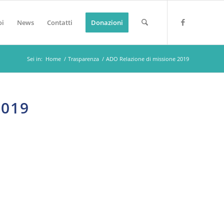
oi
News
Contatti
Donazioni
Sei in:
Home
/
Trasparenza
/
ADO Relazione di missione 2019
2019