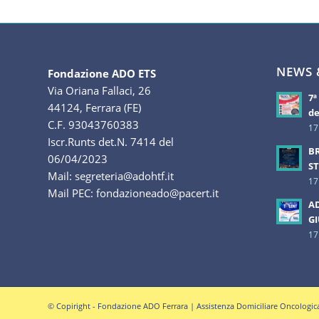
NEWS &
Fondazione ADO ETS
Via Oriana Fallaci, 26
7ª
44124, Ferrara (FE)
de
C.F. 93043760383
17
Iscr.Runts det.N. 7414 del
BR
06/04/2023
ST
Mail: segreteria@adohtf.it
17
Mail PEC: fondazioneado@pacert.it
AD
G
17
© Copiright - Fondazione ADO Ferrara | Assistenza Domiciliare Oncologica - 